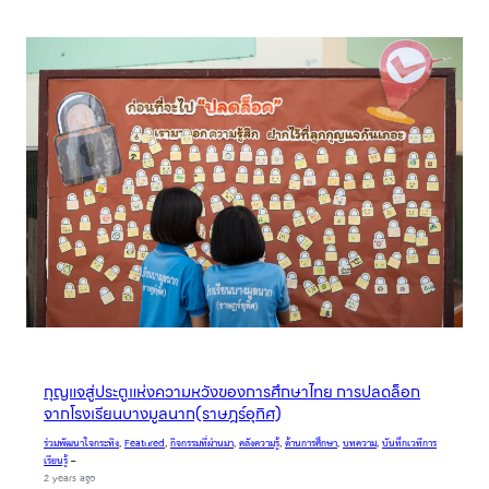
กุญแจสู่ประตูแห่งความหวังของการศึกษาไทย การปลดล็อก
จากโรงเรียนบางมูลนาก(ราษฎร์อุทิศ)
ร่วมพัฒนาใจกระทิง
, 
Featured
, 
กิจกรรมที่ผ่านมา
, 
คลังความรู้
, 
ด้านการศึกษา
, 
บทความ
, 
บันทึกเวทีการ
เรียนรู้
–
2 years ago