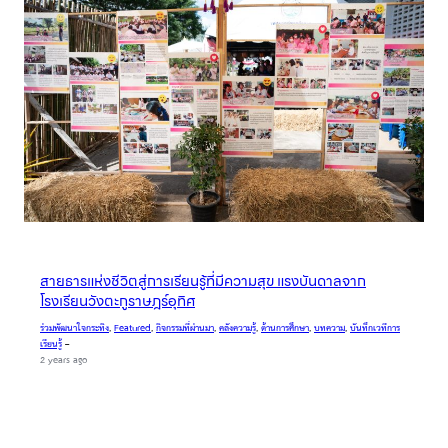
สายธารแห่งชีวิตสู่การเรียนรู้ที่มีความสุข แรงบันดาลจาก
โรงเรียนวังตะกูราษฎร์อุทิศ
ร่วมพัฒนาใจกระทิง
, 
Featured
, 
กิจกรรมที่ผ่านมา
, 
คลังความรู้
, 
ด้านการศึกษา
, 
บทความ
, 
บันทึกเวทีการ
เรียนรู้
–
2 years ago