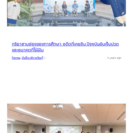
กริยาสามช่องของการศึกษา: อดีตที่เคยชิน ปัจจุบันอันเจ็บปวด
และอนาคตที่ใฝ่ฝัน
กิจกรรม
, 
บันทึกเวทีการเรียนรู้
–
4 years ago