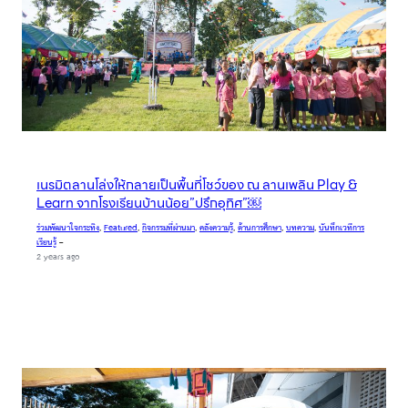
เนรมิตลานโล่งให้กลายเป็นพื้นที่โชว์ของ ณ ลานเพลิน Play &
Learn จากโรงเรียนบ้านน้อย”ปรึกอุทิศ”￼
ร่วมพัฒนาใจกระทิง
, 
Featured
, 
กิจกรรมที่ผ่านมา
, 
คลังความรู้
, 
ด้านการศึกษา
, 
บทความ
, 
บันทึกเวทีการ
เรียนรู้
–
2 years ago