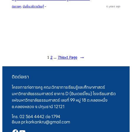
ก่อการครู
, 
บันทึกเวทีการเรียนรู้
–
6 years ago
1
2
…
7
Next Page
→
ติดต่อเรา
โครงการก่อการครู คณะวิทยาการเรียนรู้และศึกษาศาสตร์
มหาวิทยาลัยธรรมศาสตร์ อาคาร D (อินเตอร์โซน) โรงเรียนสาธิต
แห่งมหาวิทยาลัยธรรมศาสตร์ เลขที่ 99 หมู่ 18 ต.คลองหนึ่ง
อ.คลองหลวง จ.ปทุมธานี 12121
โทร. 02 564 4442 ต่อ 1794
อีเมล pr.korkankru@gmail.com
Facebook
YouTube