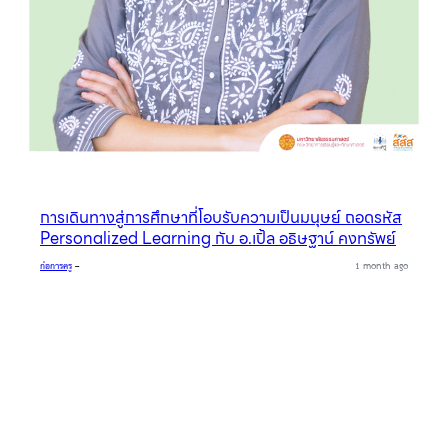
การเดินทางสู่การศึกษาที่โอบรับความเป็นมนุษย์ ถอดรหัส
Personalized Learning กับ อ.เปิ้ล อธิษฐาน์ คงทรัพย์
ก่อการครู
–
1 month ago