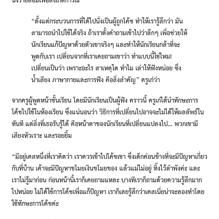
“ตั้งแต่กระบวนการที่ได้ไปนั่งเป็นผู้ถูกโค้ช ทำให้เรารู้สึกว่า มัน
สามารถนำไปใช้ได้จริง ถ้าเราตั้งคำถามเข้าไปว่าลึกๆ เพื่อช่วยให้
นักเรียนแก้ปัญหาด้วยตัวเขาจริงๆ และทำให้นักเรียนกล้าที่จะ
พูดกับเรา เปลี่ยนจากที่เราเคยถามเขาว่า ทำแบบนี้ใช่ไหม!
เปลี่ยนเป็นว่า เพราะอะไร สาเหตุใด ทำไม เล่าให้ฟังหน่อย ซึ่ง
น้ำเสียง ภาษากายและการฟัง คือสิ่งสำคัญ” ครูเก๋ว่า
จากครูผู้พูดหน้าชั้นเรียน โดยมีนักเรียนเป็นผู้ฟัง คราวนี้ ครูเก๋ได้นำทักษะการ
โค้ชไปใช้ในห้องเรียน ซึ่งแน่นอนว่า วิธีการที่เปลี่ยนไปอาจจะไม่ได้ให้ผลลัพธ์ใน
ทันที แต่สิ่งที่เธอรับรู้ได้ คือหน้าตาของนักเรียนที่เปลี่ยนแปลงไป… พวกเขามี
เสียงหัวเราะ และรอยยิ้ม
“มีอยู่เคสหนึ่งที่เราคิดว่า เราควรเข้าไปโค้ชเขา ซึ่งเด็กค่อนข้างที่จะมีปัญหาเกี่ยว
กับที่บ้าน เค้าจะมีปัญหาขโมยเงินขโมยของ แล้วแม่ไม่อยู่ ทิ้งไว้ลำพังค่ะ และ
เราไม่รู้มาก่อน ก่อนหน้านี้เราก็เคยถามแหละ บางทีเราก็ถามด้วยความรู้สึกมาก
ไปหน่อย ไม่ได้ใช้การโค้ชเพื่อแก้ปัญหา เราก็เลยรู้สึกว่าเคสเนี่ยน่าจะลองทำโดย
ใช้ทักษะการโค้ชค่ะ