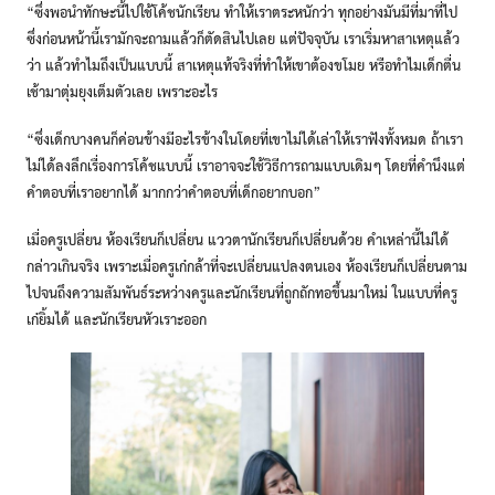
“ซึ่งพอนำทักษะนี้ไปใช้โค้ชนักเรียน ทำให้เราตระหนักว่า ทุกอย่างมันมีที่มาที่ไป
ซึ่งก่อนหน้านี้เรามักจะถามแล้วก็ตัดสินไปเลย แต่ปัจจุบัน เราเริ่มหาสาเหตุแล้ว
ว่า แล้วทำไมถึงเป็นแบบนี้ สาเหตุแท้จริงที่ทำให้เขาต้องขโมย หรือทำไมเด็กตื่น
เช้ามาตุ่มยุงเต็มตัวเลย เพราะอะไร
“ซึ่งเด็กบางคนก็ค่อนข้างมีอะไรข้างในโดยที่เขาไม่ได้เล่าให้เราฟังทั้งหมด ถ้าเรา
ไม่ได้ลงลึกเรื่องการโค้ชแบบนี้ เราอาจจะใช้วิธีการถามแบบเดิมๆ โดยที่คำนึงแต่
คำตอบที่เราอยากได้ มากกว่าคำตอบที่เด็กอยากบอก”
เมื่อครูเปลี่ยน ห้องเรียนก็เปลี่ยน แววตานักเรียนก็เปลี่ยนด้วย คำเหล่านี้ไม่ได้
กล่าวเกินจริง เพราะเมื่อครูเก๋กล้าที่จะเปลี่ยนแปลงตนเอง ห้องเรียนก็เปลี่ยนตาม
ไปจนถึงความสัมพันธ์ระหว่างครูและนักเรียนที่ถูกถักทอขึ้นมาใหม่ ในแบบที่ครู
เก๋ยิ้มได้ และนักเรียนหัวเราะออก