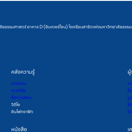
ัยธรรมศาสตร์ อาคาร D (อินเตอร์โซน) โรงเรียนสาธิตแห่งมหาวิทยาลัยธรรมศ
คลังความรู้
ผู
บทความ
คณ
งานวิจัย
โร
สื่อการสอน
มู
วิดีโอ
B
อินโฟกราฟิก
S
หนังสือ
เค