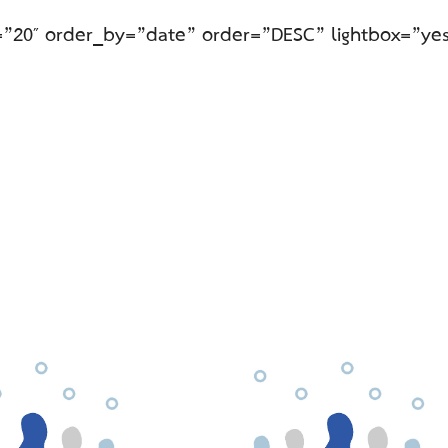
s=”20″ order_by=”date” order=”DESC” lightbox=”ye