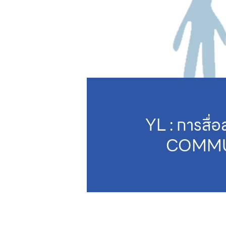
YL : การสื่
COMMU