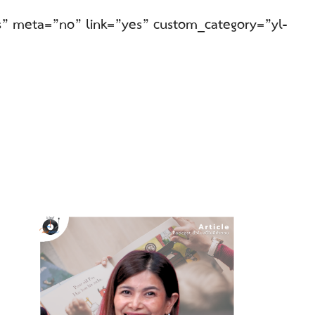
s” meta=”no” link=”yes” custom_category=”yl-