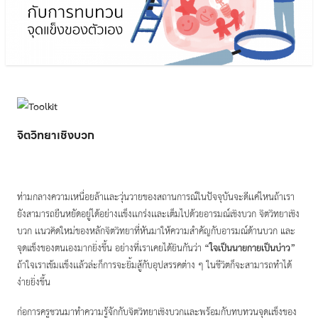
จิตวิทยาเชิงบวก
ท่ามกลางความเหนื่อยล้าเเละวุ่นวายของสถานการณ์ในปัจจุบันจะดีเเค่ไหนถ้าเรา
ยังสามารถยืนหยัดอยู่ได้อย่างเเข็งเเกร่งเเละเต็มไปด้วยอารมณ์เชิงบวก จิตวิทยาเชิง
บวก เเนวคิดใหม่ของหลักจิตวิทยาที่หันมาให้ความสำคัญกับอารมณ์ด้านบวก และ
จุดแข็งของตนเองมากยิ่งขึ้น อย่างที่เราเคยได้ยินกันว่า
“ใจเป็นนายกายเป็นบ่าว”
ถ้าใจเราเข้มเเข็งเเล้วล่ะก็การจะยิ้มสู้กับอุปสรรคต่าง ๆ ในชีวิตก็จะสามารถทำได้
ง่ายยิ่งขึ้น
ก่อการครูชวนมาทำความรู้จักกับจิตวิทยาเชิงบวกเเละพร้อมกับทบทวนจุดเเข็งของ