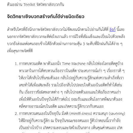
ตัวเองผ่าน Toolkit จิตวิทยาเชิงบวกกัน
จิตวิทยาเชิงบวกสร้างกันได้ง่ายนิดเดียว
สำหรับใครที่ยังนึกภาพจิตวิทยาเชิงบวกไม่ชัดเจนนักตามไปอ่านกันได้ที่
ลิงก์
นี้เลย
นอกจากจิตวิทยาเชิงบวกจะดีต่อใจเราเเล้ว การมีใจที่เข้มเเข็งเเละเปี่ยมไปด้วยพลัง
บวกยังส่งผลต่อคนรอบข้างได้อีกด้วยผ่านการกระตุ้น 3 ระดับที่ฝึกฝนกันได้ง่าย ๆ
เพื่อสุขภาพจิตที่ดี
การทบทวนอดีต พาตัวเองนั่ง Time Machine กลับไปท่องโลกอดีตดูบ้าง
หาเวลาในการได้ทบทวนเรื่องราวในอดีต ประสบการณ์เก่า ๆ เรื่องราวดี ๆ
ให้เราได้กลับไปชื่นชมตัวเอง กลับไปอยู่กับความรู้สึกแห่งความสำเร็จที่เรา
เคยทำได้เพื่อเติมพลัง รวมไปถึงกลับไปปลอบใจตัวเองในอดีตก็ทำได้เช่น
กัน เรื่องราวข้อผิดพลาดต่าง ๆ กลับไปกอดตัวเองเเละให้อภัยเราคนเก่า
เพื่อให้ตัวเองในปัจจุบันได้ก้าวต่อไป ยอมรับและเห็นโอกาสพัฒนาตัวเอง
คลี่คลายอารมณ์ลบในอดีต และเกิดความรู้สึกบวกกับตนเอง
การทบทวนตนเองในปัจจุบัน มีสติ (mindfulness) ความสนุก (savoring)
ให้ฝึกอยู่กับความรู้สึก ณ ปัจจุบันขณะของตนเอง รู้ตัวว่าตอนนี้เรากำลัง
เป็นอย่างไรบ้าง เกิดความสงบและจิตใจเป็นกลาง เห็นคุณค่าตนเอง เกิด