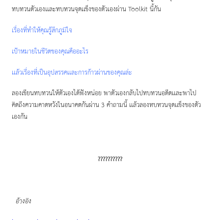
ทบทวนตัวเองเเละทบทวนจุดเเข็งของตัวเองผ่าน Toolkit นี้กัน
เรื่องที่ทำให้คุณรู้สึกภูมิใจ
เป้าหมายในชีวิตของคุณคืออะไร
เเล้วเรื่องที่เป็นอุปสรรคเเละการก้าวผ่านของคุณล่ะ
ลองเขียนทบทวนให้ตัวเองได้ฟังหน่อย พาตัวเองกลับไปทบทวนอดีตเเละพาไป
คิดถึงความคาดหวังในอนาคตกันผ่าน 3 คำถามนี้ เเล้วลองทบทวนจุดเเข็งของตัว
เองกัน
??????????
อ้างอิง