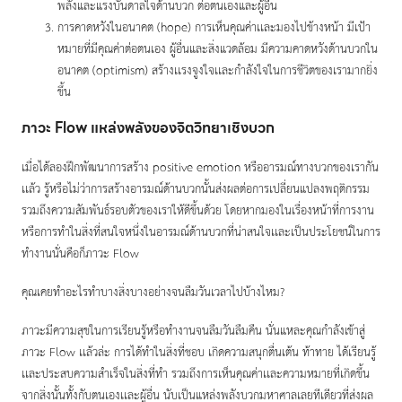
พลังและแรงบันดาลใจด้านบวก ต่อตนเองและผู้อื่น
การคาดหวังในอนาคต (hope) การเห็นคุณค่าเเละมองไปข้างหน้า มีเป้า
หมายที่มีคุณค่าต่อตนเอง ผู้อื่นและสิ่งแวดล้อม มีความคาดหวังด้านบวกใน
อนาคต (optimism) สร้างเเรงจูงใจเเละกำลังใจในการชีวิตของเรามากยิ่ง
ขึ้น
ภาวะ Flow แหล่งพลังของจิตวิทยาเชิงบวก
เมื่อได้ลองฝึกพัฒนาการสร้าง positive emotion หรืออารมณ์ทางบวกของเรากัน
เเล้ว รู้หรือไม่ว่าการสร้างอารมณ์ด้านบวกนั้นส่งผลต่อการเปลี่ยนแปลงพฤติกรรม
รวมถึงความสัมพันธ์รอบตัวของเราให้ดีขึ้นด้วย โดยหากมองในเรื่องหน้าที่การงาน
หรือการทำในสิ่งที่สนใจหนึ่งในอารมณ์ด้านบวกที่น่าสนใจเเละเป็นประโยชน์ในการ
ทำงานนั่นคือก็ภาวะ Flow
คุณเคยทำอะไรทำบางสิ่งบางอย่างจนลืมวันเวลาไปบ้างไหม?
ภาวะมีความสุขในการเรียนรู้หรือทำงานจนลืมวันลืมคืน นั่นแหละคุณกำลังเข้าสู่
ภาวะ Flow เเล้วล่ะ การได้ทำในสิ่งที่ชอบ เกิดความสนุกตื่นเต้น ท้าทาย ได้เรียนรู้
เเละประสบความสำเร็จในสิ่งที่ทำ รวมถึงการเห็นคุณค่าเเละความหมายที่เกิดขึ้น
จากสิ่งนั้นทั้งกับตนเองเเละผู้อื่น นับเป็นแหล่งพลังบวกมหาศาลเลยทีเดียวที่ส่งผล