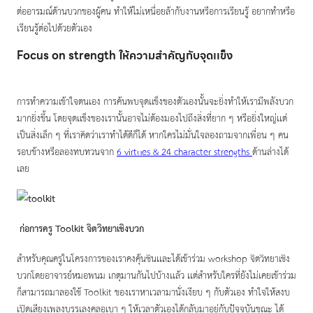
ต่ออารมณ์ด้านบวกของผู้คน ทำให้ไม่เหนื่อยล้ากับงานหรือการเรียนรู้ อยากทำหรือ
เรียนรู้ต่อไปด้วยตัวเอง
Focus on strength ให้ความสำคัญกับจุดเเข็ง
การทำความเข้าใจตนเอง การค้นพบจุดเเข็งของตัวเองนั้นจะยิ่งทำให้เรามีพลังบวก
มากยิ่งขึ้น โดยจุดเเข็งของเรานั้นอาจไม่ต้องมองไปถึงสิ่งที่ยาก ๆ หรือยิ่งใหญ่เเต่
เป็นสิ่งเล็ก ๆ ที่เราคิดว่าเราทำได้ดีก็ได้ หากใครไม่มั่นใจลองถามจากเพื่อน ๆ คน
รอบข้างหรือลองทบทวนจาก
6 virtues & 24 character strengths
ด้านล่างได้
เลย
ก่อการครู Toolkit จิตวิทยาเชิงบวก
สำหรับคุณครูในโครงการของเราคงคุ้นชินเเละได้เข้าร่วม workshop จิตวิทยาเชิง
บวกโดยอาจารย์หมอพนม เกตุมานกันไปบ้างเเล้ว เเต่สำหรับใครที่ยังไม่เคยเข้าร่วม
ก็สามารถมาลองใช้ Toolkit ของเราหาเวลามานั่งเงียบ ๆ กับตัวเอง ทำใจให้สงบ
เปิดเสียงเพลงบรรเลงคลอเบา ๆ ให้เวลาตัวเองได้กลับมาอยู่กับปัจจุบันขณะ ได้